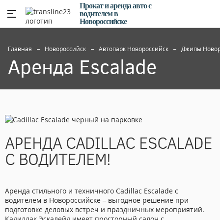
Прокат и аренда авто с
водителем в
Новороссийске
Главная
Новороссийск
Автопарк Новороссийск
Джипы Новор
Аренда Escalade
АРЕНДА CADILLAC ESCALADE
С ВОДИТЕЛЕМ!
Аренда стильного и техничного Cadillac Escalade с
водителем в Новороссийске – выгодное решение при
подготовке деловых встреч и праздничных мероприятий.
Кадиллак Эскалейд имеет просторный салон с